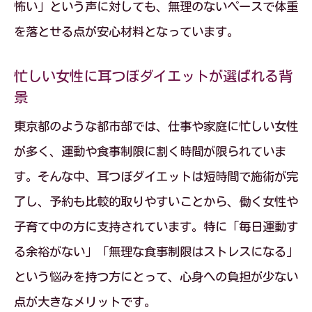
怖い」という声に対しても、無理のないペースで体重
由
を落とせる点が安心材料となっています。
耳つぼダイエットが運動苦手な方に合う
理由
忙しい女性に耳つぼダイエットが選ばれる背
耳つぼダイエットで無理なく続く食事管
景
理術
東京都のような都市部では、仕事や家庭に忙しい女性
生活に溶け込む耳つぼダイエットの利便
が多く、運動や食事制限に割く時間が限られていま
性
す。そんな中、耳つぼダイエットは短時間で施術が完
耳つぼダイエットでストレス軽減を実感
了し、予約も比較的取りやすいことから、働く女性や
する方法
子育て中の方に支持されています。特に「毎日運動す
る余裕がない」「無理な食事制限はストレスになる」
自宅でもできる耳つぼダイエットのポイ
という悩みを持つ方にとって、心身への負担が少ない
ント
点が大きなメリットです。
耳つぼダイエット体験談に学ぶ新しい減量法