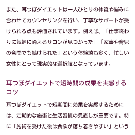
また、耳つぼダイエットは一人ひとりの体質や悩みに
耳つぼダイエット体験談から成功の秘訣
合わせてカウンセリングを行い、丁寧なサポートが受
を学ぶ
けられる点も評価されています。例えば、「仕事終わ
耳つぼダイエット体験者が語る効果と変
りに気軽に通えるサロンが見つかった」「家事や育児
化
の合間でも続けられた」という体験談も多く、忙しい
耳つぼダイエットの口コミにみる安心感
女性にとって現実的な選択肢となっています。
の理由
体験談で分かる耳つぼダイエットのリア
耳つぼダイエットで短時間の成果を実感する
ルな成果
コツ
耳つぼダイエット体験者のリバウンド対
耳つぼダイエットで短期間に効果を実感するために
策体験
は、定期的な施術と生活習慣の見直しが重要です。特
安全性にも注目した耳つぼダイエットの効果
に「施術を受けた後は食欲が落ち着きやすい」という