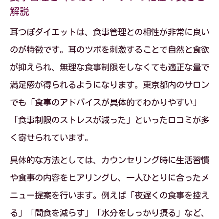
耳つぼダイエットでリバウンドを防ぐコ
解説
ツ
耳つぼダイエットは、食事管理との相性が非常に良い
耳つぼダイエットと日常習慣の見直しポ
のが特徴です。耳のツボを刺激することで自然と食欲
イント
が抑えられ、無理な食事制限をしなくても適正な量で
実践したい耳つぼダイエットの食事サポ
満足感が得られるようになります。東京都内のサロン
ート方法
でも「食事のアドバイスが具体的でわかりやすい」
耳つぼダイエットで継続的な体型維持を
「食事制限のストレスが減った」といった口コミが多
目指す
く寄せられています。
耳つぼダイエット体験者のリバウンド克
具体的な方法としては、カウンセリング時に生活習慣
服法
や食事の内容をヒアリングし、一人ひとりに合ったメ
ニュー提案を行います。例えば「夜遅くの食事を控え
る」「間食を減らす」「水分をしっかり摂る」など、