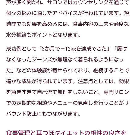
検証
声が多く聞かれ、サロンではカウンセリングを通じて
耳つぼダイエットの安全性と副作用の情
個々の悩みに適したアドバイスが行われています。短
報整理
時間でも効果を高めるには、食事内容の工夫や適度な
水分補給もポイントとなります。
耳つぼダイエットでよくある質問と注意
点まとめ
成功例として「3か月で－12kgを達成できた」「履け
耳つぼシールの禁止ゾーンと正しい使い
なくなったジーンズが無理なく着られるようになっ
方解説
た」などの体験談が寄せられており、継続することで
安心して耳つぼダイエットを始めるため
確かな成果が得られています。注意点としては、効果
の知識
を急ぎすぎて自己流で無理をしないこと、専門サロン
での定期的な相談やメニューの見直しを行うことがリ
耳つぼダイエットのデメリットとリスク
バウンド防止にもつながります。
を検証
リバウンド対策もできる耳つぼ活用術を解説
食事管理と耳つぼダイエットの相性の良さを