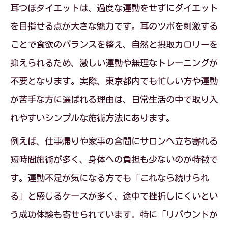
東京都で広がる耳つぼダイエットの実力とは
耳つぼダイエットは、過度な運動をせずにダイエット
を目指せる点が大きな魅力です。耳のツボを刺激する
東京都で耳つぼダイエットが注目される
ことで食欲のバランスを整え、自然と摂取カロリーを
理由
抑えられるため、激しい運動や無理なトレーニングが
耳つぼダイエットの効果が口コミで広が
不要となります。実際、東京都内でも忙しい方や運動
る背景
が苦手な方に選ばれる理由は、日常生活の中で取り入
東京都のサロン選びで失敗しないポイン
れやすいシンプルな施術方法にあります。
ト
例えば、仕事帰りや家事の合間にサロンへ立ち寄れる
通いやすさ重視の耳つぼダイエットサロ
短時間施術が多く、身体への負担も少ないのが特徴で
ン事情
す。運動不足が気になる方でも「これなら続けられ
東京都女性が実感する耳つぼダイエット
る」と感じるケースが多く、途中で挫折しにくいとい
の変化
う成功体験も寄せられています。特に「リバウンドが
過度な運動が苦手な方へ耳つぼが選ばれる理