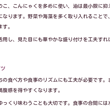
血糖値対策に効くおせち料理の食べ順
のこ、こんにゃくを多めに使い、油は最小限に抑
野菜から始める季節のレシピおせち実践法
になります。野菜や海藻を多く取り入れることで
ます。
血糖値上昇を抑える食べ方の基本ポイント
ダイエット中に安心なおせちの食べ順解説
活用し、見た目にも華やかな盛り付けを工夫すれ
おせち料理と年越しそばの順番の工夫
健康意識を高める季節のレシピ活用法
コツ
ちの食べ方や食事のリズムにも工夫が必要です。
満腹感を得やすくなります。
ゆっくり味わうことも大切です。食事の合間には