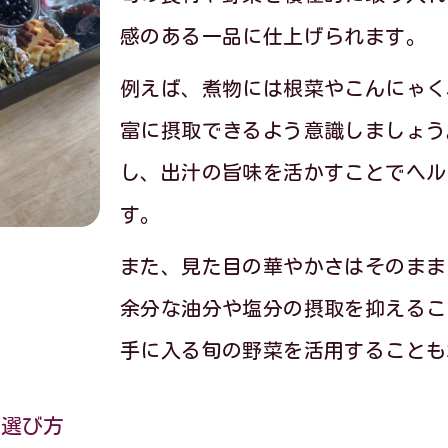
感のある一品に仕上げられます。
健康的に楽しむための季節のレシピ選び方
お正月太りを防ぐおせち料理の秘訣
例えば、煮物には根菜やこんにゃく
季節のレシピで太らないおせちのポイント解
富に摂取できるよう意識しましょう
し、出汁の旨味を活かすことでヘル
ダイエットおせちの食べ方で正月太り対策
す。
おせち料理と組み合わせるヘルシーメニュー
また、見た目の華やかさはそのまま
血糖値を抑える食べ方の実践テクニック
余分な油分や塩分の摂取を抑えるこ
お腹いっぱいでも安心なレシピの工夫法
手に入る旬の野菜を活用することも
健康管理に役立つおせちの食べ方提案
健康おせちレシピで栄養バランスを整える
の選び方