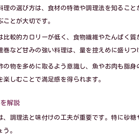
季節のレシピを使ったカロリーコントロール
料理の選び方は、食材の特徴や調理法を知ること
食べる順番で血糖値対策するおせちの食べ方
ぶことが大切です。
ダイエット中でも安心な取り分けアイデア
は比較的カロリーが低く、食物繊維やたんぱく質
塩分控えめのヘルシーおせち実践ポイント
達巻など甘みの強い料理は、量を控えめに盛りつ
満足感を得るヘルシーおせちの工夫集
酢の物を多めに取るよう意識し、魚やお肉も脂身
食物繊維たっぷり季節のレシピおせち活用
を楽しむことで満足感を得られます。
ダイエット中でもお腹いっぱいを叶える方法
野菜中心で満足できるおせちの選び方
夫を解説
太らないおせちレシピの簡単アレンジ術
は、調理法と味付けの工夫が重要です。特に砂糖
家族と楽しめる季節のヘルシーおせち解説
ょう。