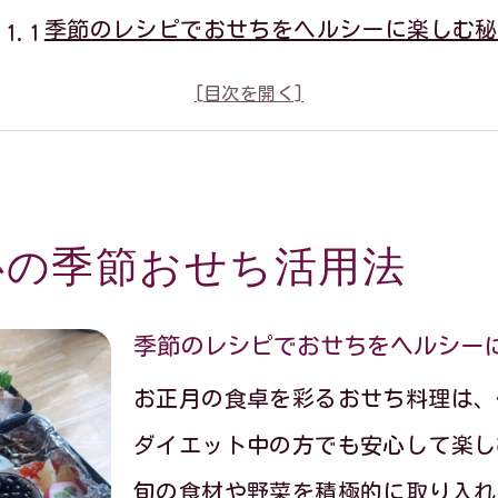
季節のレシピでおせちをヘルシーに楽しむ秘
ダイエット中でも満足できるおせちの選び方
カロリー控えめな季節のレシピの工夫を解説
太らないおせち料理で新年を始めるコツ
健康おせちレシピで安心のお正月を迎える方
心の季節おせち活用法
工夫次第で楽しむ季節のレシピおせち術
季節のレシピ活用でダイエットおせちを実現
季節のレシピでおせちをヘルシー
おせち料理をヘルシーにアレンジする方法
お正月の食卓を彩るおせち料理は、
食物繊維豊富な食材で満足感アップの秘訣
ダイエット中の方でも安心して楽し
ダイエット中も飽きないおせちの食べ方工夫
旬の食材や野菜を積極的に取り入れ