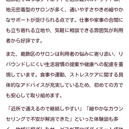
守る
地元密着型のサロンが多く、通いやすさやきめ細やか
耳つぼダイエット継続でリバウンド知ら
なサポートが受けられる点です。仕事や家事の合間に
ずの体に
も立ち寄れる立地や、気軽に相談できる雰囲気が利用
耳つぼダイエットと食事管理のコツを伝
者から好評です。
授
また、葛飾区のサロンは利用者の悩みに寄り添い、リ
耳つぼ施術を健康管理に活かす方法
バウンドしにくい生活習慣の提案や健康への配慮を重
耳つぼダイエットで叶える健康管理の始
視しています。食事や運動、ストレスケアに関する具
め方
体的なアドバイスが充実しているため、初めての方で
耳つぼダイエットと体調維持の具体的な
も安心して取り組めます。
方法
「近所で通えるので継続しやすい」「細やかなカウン
耳つぼダイエットを活用した生活習慣の
セリングで不安が解消できた」といった体験談も多
改善例