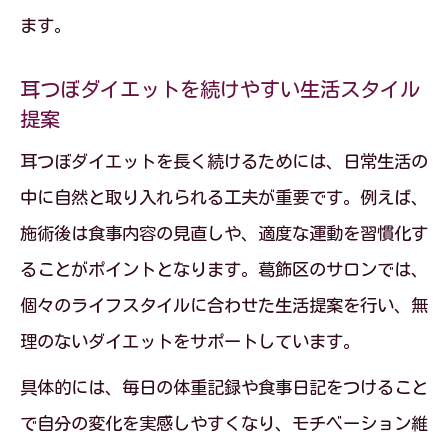
ます。
耳つぼダイエットの効果実感を高めるコ
ツ
耳つぼダイエットを続けやすい生活スタイル
毎日取り入れたい耳つぼダイエットサポ
提案
ート習慣
耳つぼダイエットを長く続けるためには、日常生活の
耳つぼダイエットで美しく健康的な体を
中に自然と取り入れられる工夫が重要です。例えば、
目指す
施術後は食事内容の見直しや、適度な運動を習慣化す
無理せず体重管理を続ける最新のコツ
ることがポイントとなります。葛飾区のサロンでは、
耳つぼダイエットで無理なく続く体重管
個々のライフスタイルに合わせた生活提案を行い、無
理術
理のないダイエットをサポートしています。
最新の耳つぼダイエット継続テクニック
具体的には、毎日の体重記録や食事日記をつけること
とは
で自分の変化を実感しやすくなり、モチベーション維