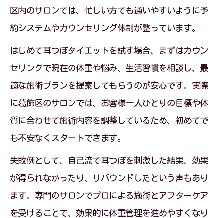
食事と運動を組み合わせた痩せやすい毎
区内のサロンでは、忙しい方でも通いやすいように予
日
約システムやカウンセリング体制が整っています。
耳つぼダイエット成功へ導く朝晩の習慣
はじめて耳つぼダイエットを試す場合、まずはカウン
無理なく続く生活習慣が耳つぼダイエッ
セリングで現在の体重や悩み、生活習慣を相談し、最
トを支える
適な施術プランを提案してもらうのが安心です。実際
に葛飾区のサロンでは、お客様一人ひとりの目標や体
耳つぼダイエットと休息の重要な関係性
質に合わせて施術内容を調整しているため、初めてで
耳つぼダイエットの効果を高める日常ケアと
も不安なくスタートできます。
は
耳つぼダイエットで意識したい日常のポ
失敗例として、自己流で耳つぼを刺激した結果、効果
イント
が得られなかったり、リバウンドしたという声もあり
ます。専門のサロンでプロによる施術とアフターケア
簡単にできる耳つぼケアと生活習慣の見
を受けることで、効果的に体重管理を進めやすくなり
直し