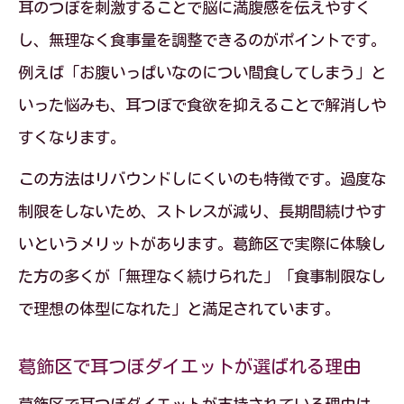
耳のつぼを刺激することで脳に満腹感を伝えやすく
耳つぼダイエットで理想の体型を実現す
し、無理なく食事量を調整できるのがポイントです。
る方法
例えば「お腹いっぱいなのについ間食してしまう」と
無理なく変われる耳つぼダイエットの魅
いった悩みも、耳つぼで食欲を抑えることで解消しや
力とは
すくなります。
葛飾区で人気の耳つぼダイエットの実感
この方法はリバウンドしにくいのも特徴です。過度な
ポイント
制限をしないため、ストレスが減り、長期間続けやす
耳つぼダイエットで叶える前向きな毎日
いというメリットがあります。葛飾区で実際に体験し
耳つぼダイエットで自信が持てるように
た方の多くが「無理なく続けられた」「食事制限なし
なる理由
で理想の体型になれた」と満足されています。
無理な食事制限なしのダイエット成功術
葛飾区で耳つぼダイエットが選ばれる理由
耳つぼダイエットで無理ない食事管理を