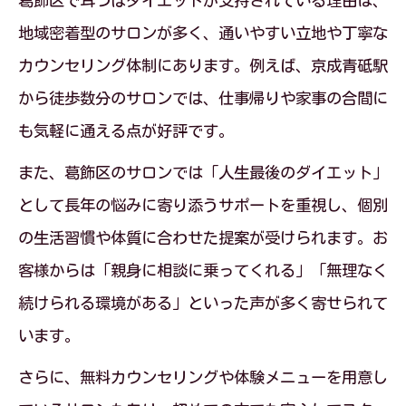
葛飾区で耳つぼダイエットが支持されている理由は、
実現
地域密着型のサロンが多く、通いやすい立地や丁寧な
ストレスなしで続くダイエットの進め方
カウンセリング体制にあります。例えば、京成青砥駅
耳つぼダイエットが叶える健康的な食生
から徒歩数分のサロンでは、仕事帰りや家事の合間に
活
も気軽に通える点が好評です。
葛飾区で注目の食事制限なしダイエット
また、葛飾区のサロンでは「人生最後のダイエット」
法
として長年の悩みに寄り添うサポートを重視し、個別
食事制限に頼らない耳つぼダイエットの
の生活習慣や体質に合わせた提案が受けられます。お
コツ
客様からは「親身に相談に乗ってくれる」「無理なく
ストレスフリーで続く耳つぼダイエットの理
続けられる環境がある」といった声が多く寄せられて
由
います。
耳つぼダイエットがストレスなく続く秘
さらに、無料カウンセリングや体験メニューを用意し
訣