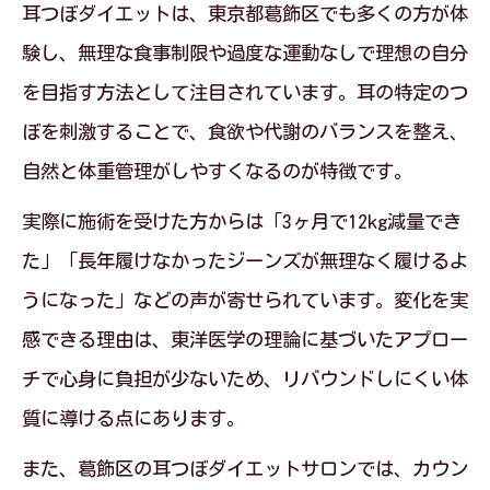
耳つぼダイエットで自然な食欲コントロール
耳つぼダイエットは、東京都葛飾区でも多くの方が体
を実感
験し、無理な食事制限や過度な運動なしで理想の自分
を目指す方法として注目されています。耳の特定のつ
耳つぼダイエットで食欲を無理なく抑え
ぼを刺激することで、食欲や代謝のバランスを整え、
るコツ
自然と体重管理がしやすくなるのが特徴です。
自然に痩せる耳つぼダイエットの仕組み
を解説
実際に施術を受けた方からは「3ヶ月で12kg減量でき
食事制限なしで満足感を得る耳つぼの秘
た」「長年履けなかったジーンズが無理なく履けるよ
密
うになった」などの声が寄せられています。変化を実
感できる理由は、東洋医学の理論に基づいたアプロー
食欲コントロールが苦手な人にも耳つぼ
チで心身に負担が少ないため、リバウンドしにくい体
ダイエット
質に導ける点にあります。
葛飾区で実感できる耳つぼダイエットの
効果
また、葛飾区の耳つぼダイエットサロンでは、カウン