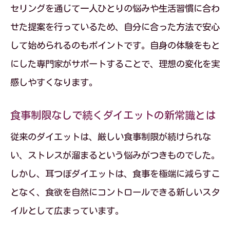
セリングを通じて一人ひとりの悩みや生活習慣に合わ
運動が苦手なら耳つぼダイエットがおすすめ
せた提案を行っているため、自分に合った方法で安心
運動不要な耳つぼダイエットの魅力と実
して始められるのもポイントです。自身の体験をもと
践法
にした専門家がサポートすることで、理想の変化を実
耳つぼダイエットで無理せず理想へ近づ
感しやすくなります。
く方法
忙しくても運動なしで痩せる耳つぼダイ
食事制限なしで続くダイエットの新常識とは
エット
従来のダイエットは、厳しい食事制限が続けられな
運動嫌いでも始めやすい耳つぼダイエッ
い、ストレスが溜まるという悩みがつきものでした。
トの流れ
しかし、耳つぼダイエットは、食事を極端に減らすこ
耳つぼダイエットで叶うストレスフリー
となく、食欲を自然にコントロールできる新しいスタ
な減量生活
イルとして広まっています。
理想の自分へ導く耳つぼダイエットの魅力