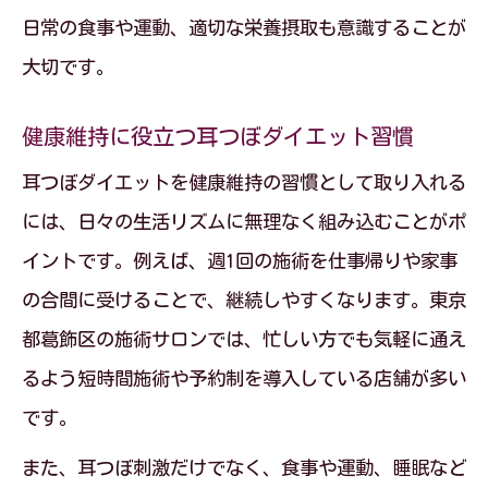
葛飾区でも注目される栄養重視の耳つぼ活用
日常の食事や運動、適切な栄養摂取も意識することが
耳つぼダイエットと栄養指導の最新動向
大切です。
耳つぼダイエット成功には栄養バランス
健康維持に役立つ耳つぼダイエット習慣
が必須
耳つぼダイエットで注目される栄養素と
耳つぼダイエットを健康維持の習慣として取り入れる
は
には、日々の生活リズムに無理なく組み込むことがポ
イントです。例えば、週1回の施術を仕事帰りや家事
耳つぼダイエットと食事アドバイスの重
の合間に受けることで、継続しやすくなります。東京
要性
都葛飾区の施術サロンでは、忙しい方でも気軽に通え
耳つぼダイエットに役立つ栄養補助食品
るよう短時間施術や予約制を導入している店舗が多い
の選び方
です。
リバウンド防止へ栄養管理とツボ刺激の関係
また、耳つぼ刺激だけでなく、食事や運動、睡眠など
耳つぼダイエットがリバウンド防止に役