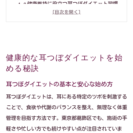
健康維持に役立つ耳つぼダイエット習慣
無理なく続く耳つぼダイエットのコツ
栄養バランスが耳つぼダイエット成功の
鍵
耳つぼダイエットで美しく体重管理する
健康的な耳つぼダイエットを始
方法
める秘訣
食欲コントロールに役立つ耳つぼの効果
耳つぼダイエットの基本と安心な始め方
耳つぼダイエットが食欲抑制に効く理由
耳つぼダイエットと食欲コントロールの
耳つぼダイエットは、耳にある特定のツボを刺激する
関係
ことで、食欲や代謝のバランスを整え、無理なく体重
管理を目指す方法です。東京都葛飾区でも、施術の手
科学的根拠からみる耳つぼダイエットの
軽さや忙しい方でも続けやすい点が注目されていま
効果