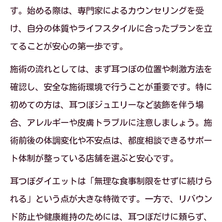
す。始める際は、専門家によるカウンセリングを受
耳つぼダイエットでリバウンドを防ぐ秘
け、自分の体質やライフスタイルに合ったプランを立
訣
てることが安心の第一歩です。
耳つぼダイエットの適切なツボ刺激方法
施術の流れとしては、まず耳つぼの位置や刺激方法を
ストレスなく続くダイエット方法の真実
確認し、安全な施術環境で行うことが重要です。特に
耳つぼダイエットでストレス軽減を目指
初めての方は、耳つぼジュエリーなど装飾を伴う場
すコツ
合、アレルギーや皮膚トラブルに注意しましょう。施
無理せず続く耳つぼダイエットの秘訣
術前後の体調変化や不安点は、都度相談できるサポー
耳つぼダイエットと栄養管理の両立方法
ト体制が整っている店舗を選ぶと安心です。
健康的に痩せるための耳つぼダイエット
耳つぼダイエットは「無理な食事制限をせずに続けら
対策
れる」という点が大きな特徴です。一方で、リバウン
耳つぼダイエット実践者の体験談を紹介
ド防止や健康維持のためには、耳つぼだけに頼らず、