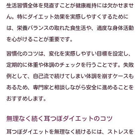
生活習慣全体を見直すことが健康維持には欠かせませ
立つ理由
ん。特にダイエット効果を実感しやすくするために
耳つぼダイエットと栄養管理の相互作用
は、栄養バランスの取れた食生活や、適度な身体活動
バランスの良い栄養で耳つぼダイエット
を心がけることが重要です。
を支える
習慣化のコツは、変化を実感しやすい目標を設定し、
リバウンドしない耳つぼダイエットの極
定期的に体重や体調のチェックを行うことです。失敗
意
例として、自己流で続けてしまい体調を崩すケースも
耳つぼダイエットの効果を持続させる方
あるため、専門家と相談しながら安全に進めることを
法
おすすめします。
耳つぼジュエリーの安全性とリスクを詳しく
解説
無理なく続く耳つぼダイエットのコツ
耳つぼダイエットに使うジュエリーの特
耳つぼダイエットを無理なく続けるには、ストレスを
徴