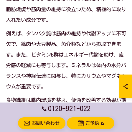
脂肪燃焼や筋肉量の維持に役立つため、積極的に取り
入れたい成分です。
例えば、タンパク質は筋肉の維持や代謝アップに不可
欠で、鶏肉や大豆製品、魚介類などから摂取できま
す。また、ビタミンB群はエネルギー代謝を助け、疲
労感の軽減にも寄与します。ミネラルは体内の水分バ
ランスや神経伝達に関与し、特にカリウムやマグネシ
ウムが重要です。
食物繊維は腸内環境を整え、便通を改善する効果が期
0120-921-022
待されます。これらの栄養素をバランス良く摂取する
ことで、耳つぼダイエットの効果を最大限に引き出す
お問い合わせ
ご予約
ことが可能です。