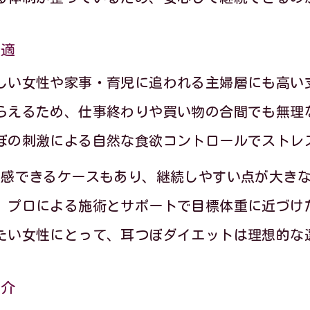
無理なく続く耳つぼダイエットの継続ポイント
サプリなし耳つぼダイエット体験者の声を紹介
最適
耳つぼダイエットで健康的な減量を目指す方法
しい女性や家事・育児に追われる主婦層にも高い
つぼジュエリーの安全性と注意点
らえるため、仕事終わりや買い物の合間でも無理
耳つぼダイエットで使うジュエリーの安全性
ぼの刺激による自然な食欲コントロールでストレ
耳つぼダイエット施術で注意すべきポイント
実感できるケースもあり、継続しやすい点が大き
耳つぼジュエリー使用時のリスクと対策法
、プロによる施術とサポートで目標体重に近づけ
東京都の耳つぼダイエットサロン選びのコツ
たい女性にとって、耳つぼダイエットは理想的な
金属アレルギーに配慮した耳つぼダイエット
紹介