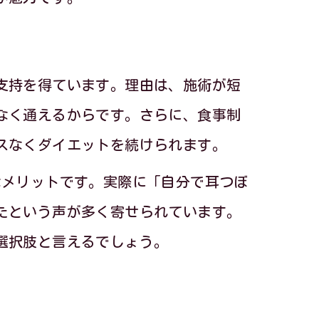
支持を得ています。理由は、施術が短
なく通えるからです。さらに、食事制
スなくダイエットを続けられます。
なメリットです。実際に「自分で耳つぼ
たという声が多く寄せられています。
選択肢と言えるでしょう。