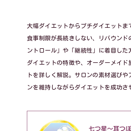
大幅ダイエットからプチダイエットま
食事制限が長続きしない、リバウンド
ントロール」や「継続性」に着目した
ダイエットの特徴や、オーダーメイド
トを詳しく解説。サロンの素材選びや
ンを維持しながらダイエットを成功さ
七つ星～耳つ