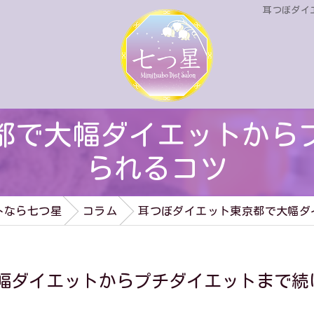
耳つぼダイ
都で大幅ダイエットから
られるコツ
トなら七つ星
コラム
耳つぼダイエット東京都で大幅ダ
幅ダイエットからプチダイエットまで続