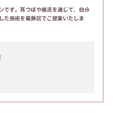
ンです。耳つぼや腸活を通じて、自分
した施術を葛飾区でご提案いたしま
室