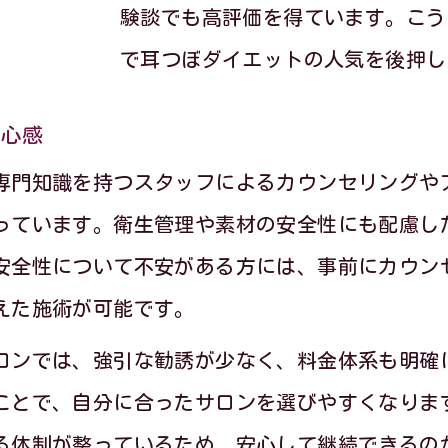
験談でも高評価を得ています。こう
理なく続けるプチダイエットの方法
で耳つぼダイエットの人気を後押し
耳つぼダイエットで無理なくプチダイエット
東京都で手軽に始める耳つぼダイエット術
安心感
耳つぼダイエットが続けやすい理由を解説
専門知識を持つスタッフによるカウンセリングや
サロン選びで変わる耳つぼダイエットの継続力
っています。衛生管理や素材の安全性にも配慮し
安全性について不安がある方には、事前にカウン
耳つぼダイエット体験で得た継続のコツ
えた施術が可能です。
プリなし耳つぼダイエットの継続術
耳つぼダイエットはサプリなしでも効果実感
ロンでは、強引な勧誘が少なく、料金体系も明確
ことで、自分に合ったサロンを選びやすくなりま
東京都で選ばれるサプリ不要の耳つぼダイエット
る体制が整っているため、安心して継続できるの