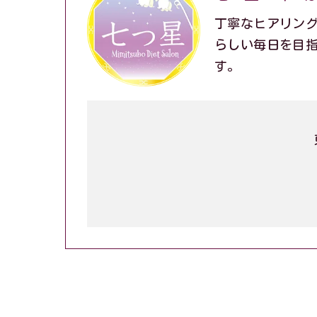
丁寧なヒアリン
らしい毎日を目
す。