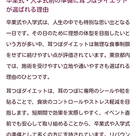
卒業式・入学式前の準備に耳つぼダイエット
る仕組み
が選ばれる理由
急ぎのイベント前も耳つぼダイエットが
卒業式や入学式は、人生の中でも特別な思い出となる
選ばれる訳
一日です。その日のために理想の体型を目指したいと
短期集中で成果を出す耳つぼダイエット
いう方が多い中、耳つぼダイエットは無理な食事制限
のポイント
をせずに続けやすい点が評価されています。東京都内
耳つぼダイエットで短期間のボディメイ
では、施術を受けやすい立地や通いやすさも選ばれる
クが可能な理由
理由のひとつです。
卒業式直前でも安心の耳つぼダイエット
耳つぼダイエットは、耳のつぼに専用のシールや粒を
実践法
貼ることで、食欲のコントロールやストレス軽減を目
東京都で注目の耳つぼダイエットの特徴と効
指します。短期間で効果を実感しやすく、イベント直
果
前でも安心して取り組めることから、卒業式や入学式
の準備として多くの方に支持されています。リバウン
東京都で人気の耳つぼダイエットの特徴