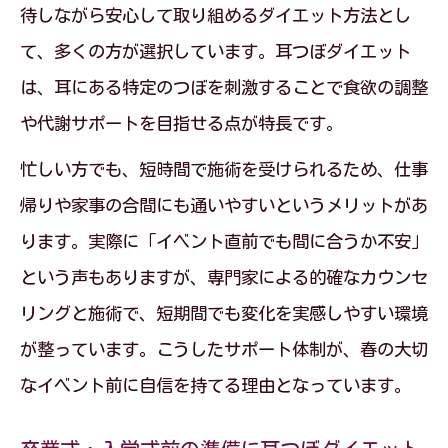
待しながら安心して取り組めるダイエット方法とし
イント解説
て、多くの方が選択しています。耳つぼダイエット
理想体型を叶えたい人の耳つぼダイエッ
は、耳にある特定のつぼを刺激することで食欲の調整
ト実践ステップ
や代謝サポートを目指せる点が特長です。
耳つぼダイエットで具体的なボディメイ
クを目指す方法
忙しい方でも、短時間で施術を受けられるため、仕事
帰りや家事の合間にも通いやすいというメリットがあ
耳つぼダイエットと生活習慣改善で理想
ります。実際に「イベント直前でも間に合うか不安」
体型をキープ
という声もありますが、専門家による的確なカウンセ
忙しい毎日でも続けやすい耳つぼダイエ
リングと施術で、短期間でも変化を実感しやすい環境
ットの工夫
が整っています。こうしたサポート体制が、春の大切
耳つぼダイエットなら短期間でも間に合う理
なイベント前に自信を持てる理由となっています。
由
耳つぼダイエットが短期間で結果を出せ