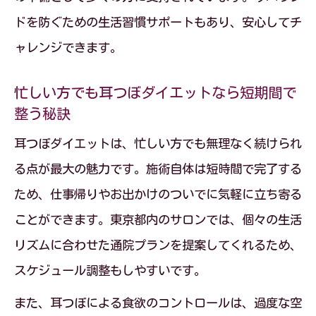
ドを防ぐための生活習慣サポートもあり、安心してチ
を解説
ャレンジできます。
耳つぼダイエットの効果を東京都で実感
する秘訣
忙しい方でも耳つぼダイエットなら短期間で
東京都の耳つぼダイエットが注目される
整う秘訣
理由と効果
耳つぼダイエットは、忙しい方でも無理なく続けられ
耳つぼダイエットの東京都での取り組み
る点が最大の魅力です。施術自体は短時間で完了する
方と成果
ため、仕事帰りやお出かけのついでに気軽に立ち寄る
東京都で支持される耳つぼダイエット体
ことができます。東京都内のサロンでは、個々の生活
験談紹介
リズムに合わせた通院プランを提案してくれるため、
春の節目イベントに向けたボディメイク戦略
スケジュール調整もしやすいです。
耳つぼダイエットで春イベント前の体型
また、耳つぼによる食欲のコントロールは、過度な空