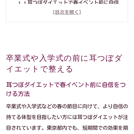
耳つぼダイエットで春イベント前に自信
をつける方法
卒業式・入学式前の準備に耳つぼダイエ
ットが選ばれる理由
忙しい方でも耳つぼダイエットなら短期
卒業式や入学式の前に耳つぼダ
間で整う秘訣
イエットで整える
理想体型を卒業式・入学式で叶える耳つ
ぼダイエット活用法
耳つぼダイエットで春イベント前に自信をつ
ける方法
耳つぼダイエットでイベント直前でも安
心して通えるポイント
卒業式や入学式などの春の節目に向けて、より自信の
理想体型を叶える耳つぼダイエットの実践法
持てる体型を目指したい方には耳つぼダイエットが注
目されています。東京都内でも、短期間での効果を期
耳つぼダイエットの効果的な進め方とポ