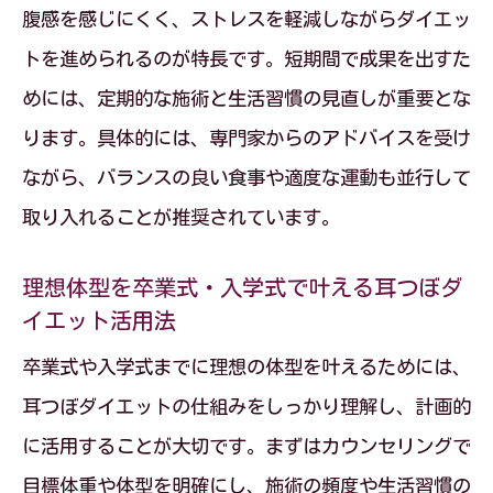
戦略を立てる
腹感を感じにくく、ストレスを軽減しながらダイエッ
卒業式・入学式向け耳つぼダイエットの
トを進められるのが特長です。短期間で成果を出すた
活用プラン
めには、定期的な施術と生活習慣の見直しが重要とな
春の節目に間に合わせる耳つぼダイエッ
ります。具体的には、専門家からのアドバイスを受け
ト実践術
ながら、バランスの良い食事や適度な運動も並行して
耳つぼダイエットでイベント前に自信を
取り入れることが推奨されています。
持つ方法
理想体型を卒業式・入学式で叶える耳つぼダ
耳つぼダイエットと生活習慣改善で理想
イエット活用法
の春を迎える
卒業式や入学式までに理想の体型を叶えるためには、
耳つぼはどこに貼る？施術ポイント徹底解説
耳つぼダイエットの仕組みをしっかり理解し、計画的
耳つぼダイエットで押さえるべき主要な
に活用することが大切です。まずはカウンセリングで
ツボ位置
目標体重や体型を明確にし、施術の頻度や生活習慣の