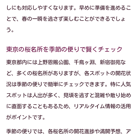
桜名所の満開情報を季節の便りで比べる
しにも対応しやすくなります。早めに準備を進めるこ
季節の便りが満開シーズンの計画に最適
とで、春の一瞬を逃さず楽しむことができるでしょ
東京都のさくら便り最新情報を知る楽しみ
う。
季節の便りで東京の今咲いてる桜を調査
東京の桜名所を季節の便りで賢くチェック
さくら便りで最新の開花状況を実感する
東京 桜満開2026の速報を季節の便りで
東京都内には上野恩賜公園、千鳥ヶ淵、新宿御苑な
追う
ど、多くの桜名所がありますが、各スポットの開花状
況は季節の便りで簡単にチェックできます。特に人気
桜開花宣言や見頃情報を季節の便りで収
スポットは人出が多く、見頃を逃すと混雑や散り始め
集
に直面することもあるため、リアルタイム情報の活用
季節の便りが春の散策に新発見をもたら
がポイントです。
す
品種ごとに異なる桜の見頃を逃さない方法
季節の便りでは、各桜名所の開花進捗や満開予想、ア