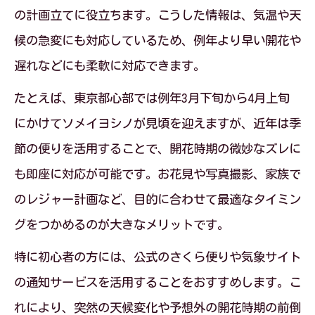
立て方
の計画立てに役立ちます。こうした情報は、気温や天
候の急変にも対応しているため、例年より早い開花や
桜開花宣言と季節の便りで春本番を先読
遅れなどにも柔軟に対応できます。
み
満開の時期を逃さない季節の便り利用術
たとえば、東京都心部では例年3月下旬から4月上旬
にかけてソメイヨシノが見頃を迎えますが、近年は季
東京 桜開花予想と季節の便りの関係を解
節の便りを活用することで、開花時期の微妙なズレに
説
も即座に対応が可能です。お花見や写真撮影、家族で
満開の時期は季節の便りがカギを握る
のレジャー計画など、目的に合わせて最適なタイミン
季節の便りで東京 桜満開の瞬間を逃さな
グをつかめるのが大きなメリットです。
い
特に初心者の方には、公式のさくら便りや気象サイト
桜の満開予想日を正確につかむコツ
の通知サービスを活用することをおすすめします。こ
季節の便りと東京の満開いつ問題を解決
れにより、突然の天候変化や予想外の開花時期の前倒