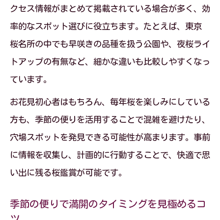
クセス情報がまとめて掲載されている場合が多く、効
季節の便りで品種別の見頃を徹底チェッ
率的なスポット選びに役立ちます。たとえば、東京
ク
桜名所の中でも早咲きの品種を扱う公園や、夜桜ライ
しだれ桜とソメイヨシノの見頃差を知る
トアップの有無など、細かな違いも比較しやすくなっ
桜の種類ごとに季節の便りを活用しよう
ています。
早咲き桜は季節の便りでいち早く発見
お花見初心者はもちろん、毎年桜を楽しみにしている
桜開花予想と季節の便りで時期を読み解
方も、季節の便りを活用することで混雑を避けたり、
く
穴場スポットを発見できる可能性が高まります。事前
早咲き桜で始める東京都の春体感プラン
に情報を収集し、計画的に行動することで、快適で思
季節の便りで早咲き桜の見頃を逃さない
い出に残る桜鑑賞が可能です。
東京 桜早咲き情報を季節の便りで先取り
早春の桜は季節の便りで確実にチェック
季節の便りで満開のタイミングを見極めるコ
ツ