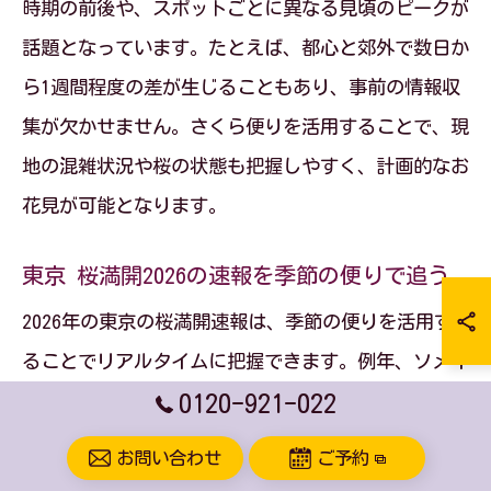
時期の前後や、スポットごとに異なる見頃のピークが
話題となっています。たとえば、都心と郊外で数日か
ら1週間程度の差が生じることもあり、事前の情報収
集が欠かせません。さくら便りを活用することで、現
地の混雑状況や桜の状態も把握しやすく、計画的なお
花見が可能となります。
東京 桜満開2026の速報を季節の便りで追う
2026年の東京の桜満開速報は、季節の便りを活用す
ることでリアルタイムに把握できます。例年、ソメイ
0120-921-022
ヨシノの満開時期が最も注目されますが、気象条件や
温暖化の影響で年によって前後する傾向があります。
お問い合わせ
ご予約
「東京 桜 満開 2026」「東京 桜名所」などの関連