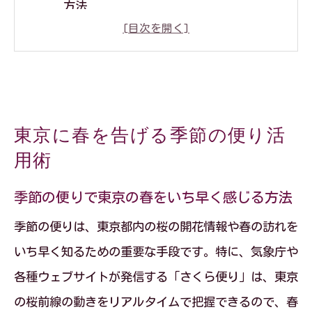
方法
東京の桜名所を季節の便りで賢くチェッ
ク
季節の便りで満開のタイミングを見極め
るコツ
東京に春を告げる季節の便り活
東京 桜開花宣言と季節の便りの上手な使
用術
い方
季節の便りで今咲いてる桜の情報を把握
季節の便りで東京の春をいち早く感じる方法
桜の開花予想で東京都内の春本番を先取り
季節の便りは、東京都内の桜の開花情報や春の訪れを
季節の便りで桜開花予想2026を正確に知
いち早く知るための重要な手段です。特に、気象庁や
る
各種ウェブサイトが発信する「さくら便り」は、東京
東京の開花予想を活用したお花見日程の
の桜前線の動きをリアルタイムで把握できるので、春