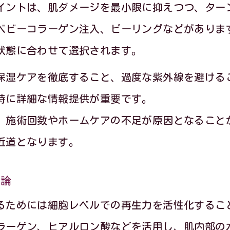
イントは、肌ダメージを最小限に抑えつつ、ター
敏感肌に配慮した再生美容の安全性と特徴
ベビーコラーゲン注入、ピーリングなどがありま
再生美容が敏感肌に選ばれる支持の背景
状態に合わせて選択されます。
敏感肌向け再生美容施術の効果的な選び方
保湿ケアを徹底すること、過度な紫外線を避ける
再生美容で敏感肌でも理想のキメ美肌へ
時に詳細な情報提供が重要です。
敏感肌対応の再生美容で安心ケアを実現
、施術回数やホームケアの不足が原因となること
再生美容の効果持続期間と魅力を解説
近道となります。
再生美容の効果持続期間と赤ちゃん肌との関
理論
再生美容施術の効果が続く理由と注意点
るためには細胞レベルでの再生力を活性化するこ
キメ美肌が長持ちする再生美容の魅力とは
ラーゲン、ヒアルロン酸などを活用し、肌内部の