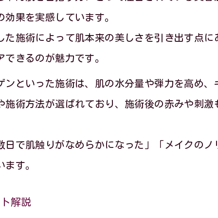
埼玉県で選ばれる再生美容施術の魅力とは
の効果を実感しています。
再生美容体験で実感した赤ちゃん肌への道筋
した施術によって肌本来の美しさを引き出す点に
アできるのが魅力です。
埼玉県で試した再生美容の肌質改善エピソー
キメの整え方を知りたい方必見の美容法
ゲンといった施術は、肌の水分量や弾力を高め、
や施術方法が選ばれており、施術後の赤みや刺激
キメを整える再生美容の効果的な取り入れ方
再生美容で実現するキメ細やかな肌作りのコ
数日で肌触りがなめらかになった」「メイクのノ
赤ちゃん肌を目指す再生美容施術の選び方
います。
再生美容でキメ細やかさを保つ日々のケア方
理想のキメ整う肌を再生美容で手に入れる方
ント解説
敏感肌に優しい再生美容が注目される理由