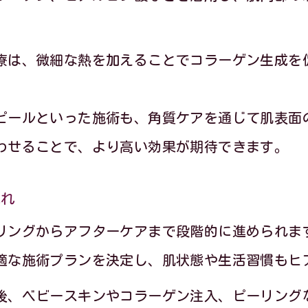
再生美容で得られる効果期間の目安と実例
再生美容の効果維持に大切なポイント
療は、微細な熱を加えることでコラーゲン生成を
赤ちゃん肌を目指すために知っておきたいポイ
赤ちゃん肌を叶える再生美容の基礎知識
ピールといった施術も、角質ケアを通じて肌表面
理想のキメ美肌を目指す再生美容の選び方
わせることで、より高い効果が期待できます。
再生美容で赤ちゃん肌を目指す際の注意点
再生美容施術前に知るべきポイントまとめ
流れ
赤ちゃん肌実現に必要な再生美容の活用法
リングからアフターケアまで段階的に進められま
適な施術プランを決定し、肌状態や生活習慣もヒ
後、ベビースキンやコラーゲン注入、ピーリング