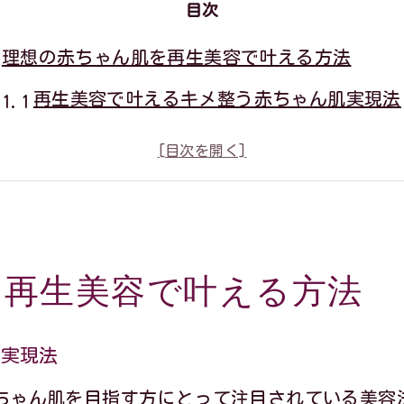
目次
理想の赤ちゃん肌を再生美容で叶える方法
再生美容で叶えるキメ整う赤ちゃん肌実現法
赤ちゃん肌への再生美容施術のポイント解説
再生美容が導くキメ細かな肌の最新理論
再生美容による肌質改善の具体的な流れ
理想の赤ちゃん肌を再生美容で手に入れる秘
を再生美容で叶える方法
埼玉県で話題の再生美容体験記
埼玉県で注目の再生美容体験の実際と効果
肌実現法
再生美容の体験談から見る肌の変化とキメ感
ちゃん肌を目指す方にとって注目されている美容