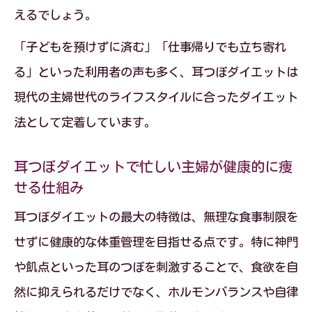
自分らしく健康を保つ耳つぼダイエット実践
えるでしょう。
ポイント
「子どもを預けずに済む」「仕事帰りでも立ち寄れ
耳つぼダイエットで無理なく続ける健康
る」といった利用者の声も多く、耳つぼダイエットは
習慣の作り方
現代の主婦世代のライフスタイルに合ったダイエット
耳つぼダイエットのセルフケアとプロ施
法として定着しています。
術の違い
耳つぼダイエットで自分らしい美しさを
耳つぼダイエットで忙しい主婦が健康的に痩
せる仕組み
目指すコツ
耳つぼダイエットの最大の特徴は、無理な食事制限を
耳つぼダイエット体験者の声から学ぶ成
せずに健康的な体重管理を目指せる点です。特に神門
功の秘訣
や飢点といった耳のつぼを刺激することで、食欲を自
耳つぼダイエットで毎日を前向きに変え
然に抑えられるだけでなく、ホルモンバランスや自律
る実践例