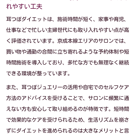
リバウンド防止に役立つ耳つぼダイエットの
れやすい工夫
秘訣
耳つぼダイエットは、施術時間が短く、家事や育児、
耳つぼダイエットでリバウンドしにくい
仕事などで忙しい主婦世代にも取り入れやすい点が高
体質を目指す
く評価されています。京成本線エリアのサロンでは、
耳つぼジュエリー施術の継続がリバウン
買い物や通勤の合間に立ち寄れるような予約体制や短
ド予防の鍵
時間施術を導入しており、多忙な方でも無理なく継続
耳つぼダイエットで健康的に体重をキー
できる環境が整っています。
プする方法
また、耳つぼジュエリーの活用や自宅でのセルフケア
耳つぼダイエットは習慣化で効果を持続
方法のアドバイスを受けることで、サロンに頻繁に通
させやすい
えない方も安心して取り組めるのが特徴です。短時間
耳つぼダイエットの正しい通院ペースと
で効果的なケアを受けられるため、生活リズムを崩さ
継続のコツ
ずにダイエットを進められるのは大きなメリットと言