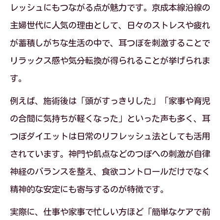
用術
レッシュにもつながる点が魅力です。京成本線沿線の
主婦世代に人気の理由として、日々のストレスや疲れ
耳つぼダイエットで無理なく食欲を抑え
が蓄積しがちな生活の中で、耳つぼを刺激することで
る方法
リラックス感や気分転換が得られることが挙げられま
耳つぼジュエリーは食欲コントロールの
す。
味方になる
耳つぼダイエットで間食を減らし続けや
例えば、施術後は「頭がすっきりした」「家事や育児
すい工夫
の合間に気持ちが軽くなった」といった声も多く、耳
つぼダイエットは日常のリフレッシュ法としても活用
耳つぼダイエットの飢点刺激で満足感を
されています。神門や飢点などのつぼへの刺激が自律
持続させるコツ
神経のバランスを整え、食欲コントロールだけでなく
耳つぼダイエット活用でリバウンドしに
精神的な安定にも寄与するのが特徴です。
くい体質づくり
実際に、仕事や家事で忙しい方ほど「簡単なケアで前
耳つぼダイエットはなぜ効果的なのか徹底解