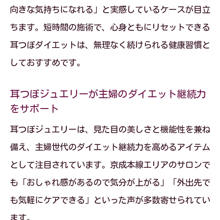
向きな気持ちになれる」と実感しているケースが目立
説
ちます。短時間の施術で、心身ともにリセットできる
耳つぼダイエットの効果は科学的にも認
耳つぼダイエットは、無理なく続けられる健康習慣と
められている
しておすすめです。
耳つぼダイエットで代謝アップと食欲抑
制が可能な理由
耳つぼジュエリーが主婦のダイエット継続力
耳つぼダイエットの仕組みと自律神経へ
をサポート
の働きかけ
耳つぼジュエリーは、見た目の美しさと機能性を兼ね
耳つぼダイエットはなぜ主婦世代に選ば
備え、主婦世代のダイエット継続力を高めるアイテム
れているか
として注目されています。京成本線エリアのサロンで
耳つぼダイエットの効果を最大化するポ
も「おしゃれ感があるので気分が上がる」「外出先で
イントを解説
も気軽にケアできる」といった声が多数寄せられてい
生活習慣見直しと耳つぼ刺激によるリフレッ
ます。