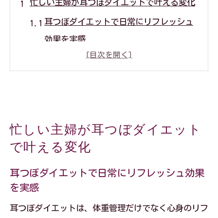
忙しい主婦が耳つぼダイエットで叶える変化
耳つぼダイエットで日常にリフレッシュ
効果を実感
耳つぼジュエリーが主婦のダイエット継
続力をサポート
耳つぼダイエットは短時間でも生活に取
り入れやすい工夫
忙しい主婦が耳つぼダイエット
耳つぼダイエットで忙しい主婦が健康的
で叶える変化
に痩せる仕組み
耳つぼダイエットで育児や家事の合間に
耳つぼダイエットで日常にリフレッシュ効果
を実感
理想の変化を実現
食欲コントロールが続く耳つぼダイエット活
耳つぼダイエットは、体重管理だけでなく心身のリフ