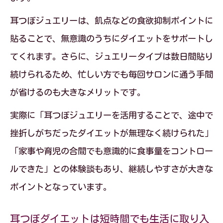
シュ体験
耳つぼジュエリーは、飢点などの食欲抑制ポイントに
耳つぼダイエットで生活習慣を自然に整
貼ることで、無意識のうちにダイエットをサポートし
えるコツ
てくれます。さらに、ジュエリータイプは数日間貼り
耳つぼダイエットはリフレッシュ効果も
続けられるため、忙しい方でも毎回サロンに通う手間
高いダイエット法
が省けるのも大きなメリットです。
耳つぼダイエット体験談に学ぶ生活改善
実際に「耳つぼジュエリーを活用することで、途中で
と継続術
挫折しがちだったダイエットが無理なく続けられた」
耳つぼダイエットが日々のストレス軽減
「家事や育児の合間でも意識的に食事量をコントロー
に役立つ理由
ルできた」との体験談もあり、継続しやすさが大きな
耳つぼダイエットで無理なく健康習慣を
ポイントとなっています。
身につける方法
耳つぼダイエットは短時間でも生活に取り入