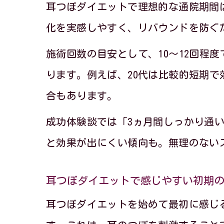
耳つぼダイエットで理想的な通院期間は
化を実感しやすく、リバウンドを防ぐ
施術回数の目安として、10〜12回程
耳
ります。例えば、20代は比較的短期で
合もあります。
成功体験談では「3ヵ月間しっかり通
と効果が出にくい傾向も。無理のない
耳つぼダイエットで感じやすい初期
耳つぼダイエットを始めて最初に感じ