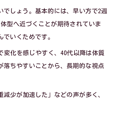
介
いでしょう。基本的には、早い方で2週
ント
の体型へ近づくことが期待されていま
夫
んでいくためです。
る方法
で変化を感じやすく、40代以降は体質
が落ちやすいことから、長期的な視点
の工夫
イント
重減少が加速した」などの声が多く、
を活用
コツ
法