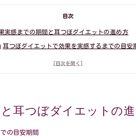
目次
果実感までの期間と耳つぼダイエットの進め方
耳つぼダイエットで効果を実感するまでの目安
耳つぼダイエットの基本的な施術サイクルと続
耳つぼダイエットは何日通院が理想なのか徹底
耳つぼダイエットで感じやすい初期の体調変化
無理なく続く耳つぼダイエットの始め方のコツ
間と耳つぼダイエットの進
代別の耳つぼダイエット体験談で見える変化
耳つぼダイエットの年代別効果と実際の変化例
までの目安期間