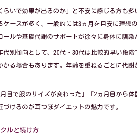
若い世代に多い耳つぼダイエットの体験談を紹
くらいで効果が出るのか」と不安に感じる方も多
ミドル世代が語る耳つぼダイエットの成功ポイ
るケースが多く、一般的には3ヵ月を目安に理想
シニア世代にも効果的な耳つぼダイエットの工
ロールや基礎代謝のサポートが徐々に身体に馴染
耳つぼダイエットで年齢に応じた悩みを解決す
代別傾向として、20代・30代は比較的早い段階
バウンドしないための成功コツを解説
かかる場合もあります。年齢を重ねるごとに代謝
。
耳つぼダイエットでリバウンドを防ぐ生活習慣
耳つぼダイエットで継続的に効果を維持するポ
ヵ月目で服のサイズが変わった」「2ヵ月目から体
リバウンド対策に耳つぼダイエットのサポート
近づけるのが耳つぼダイエットの魅力です。
耳つぼダイエット中の食事習慣と心の持ち方の
イクルと続け方
耳つぼダイエットでリバウンドしない目標管理