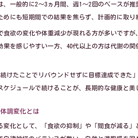
耳つぼダイエットで女性が感じる嬉しい変化と
、一般的に2〜3ヵ月間、週1〜2回のペースが
耳つぼダイエットで生活習慣を見直すきっかけ
ためにも短期間での結果を焦らず、計画的に取り
耳つぼダイエットで理想の自分を実現する一歩
度で食欲の変化や体重減少が現れる方が多いです
つぼダイエットを選ぶ理由と理想の未来へ
効果を感じやすい一方、40代以上の方は代謝の
耳つぼダイエットを選ぶ人が増える納得の理由
耳つぼダイエットで実現する理想のライフスタ
い続けたことでリバウンドせずに目標達成できた
耳つぼダイエットがもたらす未来への変化とは
スケジュールで続けることが、長期的な健康と美
耳つぼダイエットでキレイと健康を手に入れる
の体調変化とは
耳つぼダイエットで叶う自分らしいボディメイ
る変化として、「食欲の抑制」や「間食が減る」