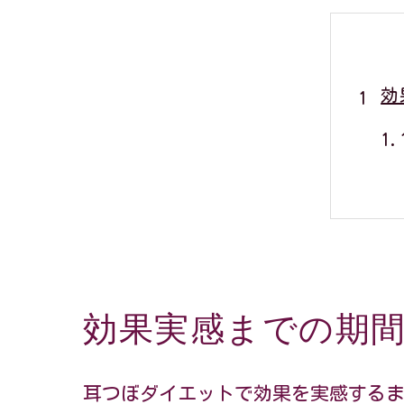
効
効果実感までの期
年
耳つぼダイエットで効果を実感する