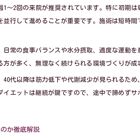
週1〜2回の来院が推奨されています。特に初期は
続しやすい耳つぼダイエットのポイント
を並行して進めることが重要です。施術は短時間
耳つぼダイエットを習慣化するための工夫とコ
。
耳つぼダイエットが続くモチベーション維持方
、日常の食事バランスや水分摂取、適度な運動を
耳つぼダイエットと生活リズムの整え方を伝授
る方が多く、無理なく続けられる環境づくりが成
耳つぼダイエットでストレスを溜めない秘訣
、40代以降は筋力低下や代謝減少が見られるため
耳つぼダイエットで毎日を楽しむ続け方
ダイエットは継続が鍵ですので、途中で諦めずサ
京都葛飾区で叶える健康的な体質改善
耳つぼダイエットで健康的な体質改善を目指す
耳つぼダイエットで心身ともに整う習慣を作る
なのか徹底解説