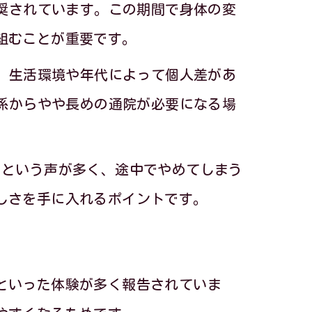
は
推奨されています。この期間で身体の変
に
組むことが重要です。
が、生活環境や年代によって個人差があ
関係からやや長めの通院が必要になる場
イル
」という声が多く、途中でやめてしまう
しさを手に入れるポイントです。
コツ
ク
といった体験が多く報告されていま