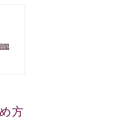
期間
け方
解説
とは
め方