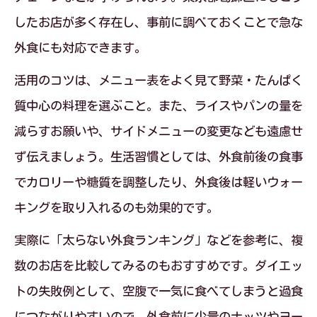
び方
したお店が多く存在し、事前に調べておくことで急な
ファミレスで実践できる外食ダイエット
外食にも対応できます。
の生活習慣
活用のコツは、メニュー表をよく見て野菜・たんぱく
生活習慣・食事ノウハウを活用した工夫
質中心の料理を選ぶこと。また、ライスやパンの量を
ポイント
減らすお願いや、サイドメニューの変更なども遠慮せ
ダイエット外食 サイゼリヤ流の食事ノウ
ず伝えましょう。生活習慣としては、外食前後の食事
ハウ活用術
でカロリーや糖質を調整したり、外食後は軽いウォー
自然に痩せるための外食シーン活用法
キングを取り入れるのも効果的です。
生活習慣・食事ノウハウで自然に痩せる
実際に「太らない外食ランキング」などを参考に、複
外食術
数のお店を比較してみるのもおすすめです。ダイエッ
太らない外食チェーンを活かしたダイエ
トの失敗例として、空腹で一気に食べてしまうと過食
ット習慣
につながりやすいので、外食前に少量のナッツやヨー