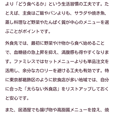
より「どう食べるか」という生活習慣の工夫です。た
外食ダイエット習慣で居酒屋太りを防ぐ
とえば、主食はご飯やパンよりも、サラダや焼き魚、
ポイント
蒸し料理など野菜やたんぱく質が中心のメニューを選
ダイエット外食に役立つ居酒屋選びの生
ぶことがポイントです。
活習慣
外食先では、最初に野菜や汁物から食べ始めること
生活習慣・食事ノウハウで楽しく居酒屋
で、血糖値の急上昇を抑え、満腹感も得やすくなりま
ダイエット
す。ファミレスではセットメニューよりも単品注文を
太らない外食ランキングを意識した居酒
活用し、余分なカロリーを避ける工夫も有効です。特
屋習慣
に東京都葛飾区のように飲食店が多い地域では、自分
無理なく続く外食ダイエットの基本とは
に合った「太らない外食店」をリストアップしておく
生活習慣・食事ノウハウで続く外食ダイ
と安心です。
エット術
また、居酒屋でも揚げ物や高脂質メニューを控え、焼
太らない外食チェーンを味方にする生活