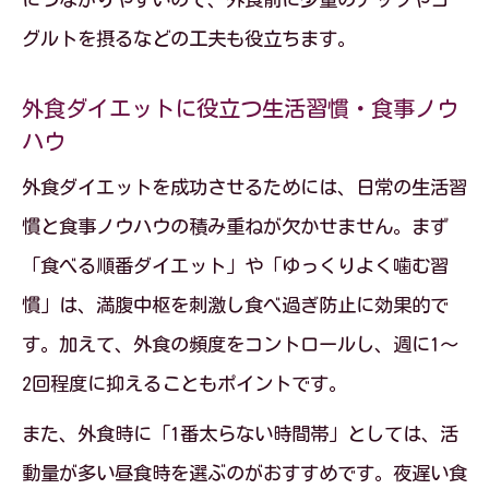
外食ダイエットで身につく自然な生活習
グルトを摂るなどの工夫も役立ちます。
慣
食事ノウハウで外食シーンを味方にする
外食ダイエットに役立つ生活習慣・食事ノウ
コツ
ハウ
外食時にも習慣化できる太りにくいポイ
外食ダイエットを成功させるためには、日常の生活習
ント
慣と食事ノウハウの積み重ねが欠かせません。まず
葛飾区発ダイエット生活の新習慣をご紹介
「食べる順番ダイエット」や「ゆっくりよく噛む習
慣」は、満腹中枢を刺激し食べ過ぎ防止に効果的で
生活習慣・食事ノウハウで始めるダイエ
す。加えて、外食の頻度をコントロールし、週に1～
ット新常識
2回程度に抑えることもポイントです。
外食ダイエット 丸山桂里奈式の習慣術と
は
また、外食時に「1番太らない時間帯」としては、活
自然に痩せる生活習慣を日々の外食で実
動量が多い昼食時を選ぶのがおすすめです。夜遅い食