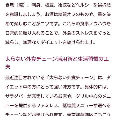
き鳥（塩）、刺身、枝豆、冷奴などヘルシーな選択肢
習慣
を意識しましょう。お酒は糖質オフのものや、量を決
外食ダイエットに効く自然な生活習慣の
めて楽しむことがコツです。これらの食事ノウハウを
コツ
日常的に取り入れることで、外食のストレスをぐっと
食事ノウハウを活かした無理ない外食ダ
減らし、無理なくダイエットを続けられます。
イエット
ダイエット中でも外食を我慢しない生活
太らない外食チェーン活用術と生活習慣の工
夫
習慣
ファミレス利用時の太りにくい工夫集
最近注目されている「太らない外食チェーン」は、ダ
イエット中の方にとって強い味方です。具体的には、
生活習慣・食事ノウハウで選ぶファミレ
サラダバーが充実しているお店や、グリル中心のメニ
ス対策
ューを提供するファミレス、低糖質メニューが選べる
太らない外食ランキングを参考にした選
チェーンなどが挙げられます。東京都葛飾区にもこう