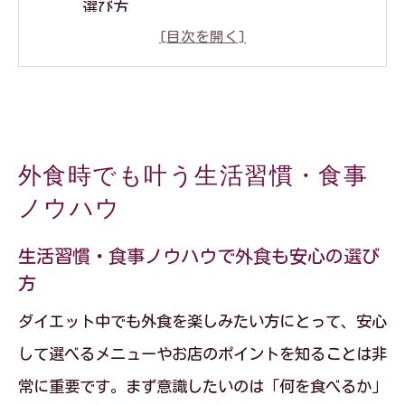
選び方
太らない外食チェーン活用術と生活習慣
の工夫
外食ダイエットに役立つ生活習慣・食事
ノウハウ
外食時でも叶う生活習慣・食事
食事ノウハウでダイエット中も外食を楽
ノウハウ
しむ方法
生活習慣から見る太らない外食ランキン
生活習慣・食事ノウハウで外食も安心の選び
方
グの選び方
ダイエット中の居酒屋選びに効く習慣
ダイエット中でも外食を楽しみたい方にとって、安心
して選べるメニューやお店のポイントを知ることは非
生活習慣・食事ノウハウで選ぶ居酒屋メ
常に重要です。まず意識したいのは「何を食べるか」
ニュー術