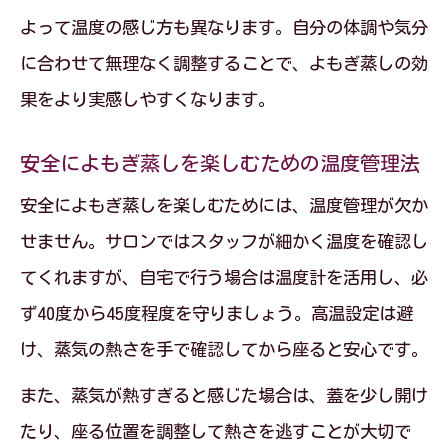
識
よって温度の感じ方も異なります。自分の体調や気分
よもぎ蒸し体験時に気を付けたい服装と
に合わせて無理なく調整することで、よもぎ蒸しの効
準備
果をより実感しやすくなります。
続けた結果わかるよもぎ蒸しの本当の効果
安全によもぎ蒸しを楽しむための温度管理法
よもぎ蒸しを続けた人が実感する主な効
果
安全によもぎ蒸しを楽しむためには、温度管理が欠か
定期的なよもぎ蒸しで現れる体の変化と
せません。サロンではスタッフが細かく温度を確認し
は
てくれますが、自宅で行う場合は温度計を活用し、必
ず40度から45度程度を守りましょう。高温設定は避
よもぎ蒸し効果の持続性を高めるポイン
け、蒸気の熱さを手で確認してから座ると安心です。
ト
冷えや美容へのよもぎ蒸し体験談を紹介
また、蒸気が熱すぎると感じた場合は、蓋を少し開け
たり、座る位置を調整して熱さを逃すことが大切で
よもぎ蒸し効果を最大化する継続のコツ