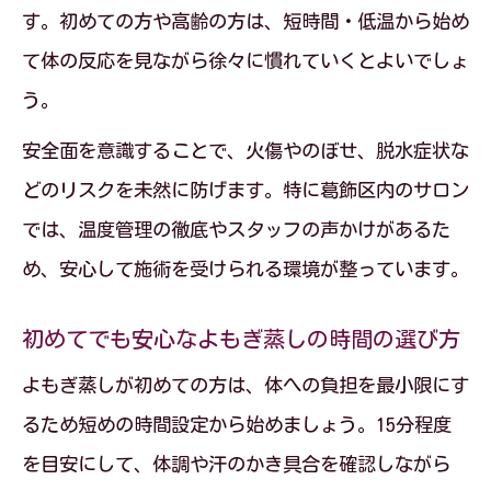
す。初めての方や高齢の方は、短時間・低温から始め
自宅でも安心して始めるよもぎ蒸し活用術
て体の反応を見ながら徐々に慣れていくとよいでしょ
自宅で安全によもぎ蒸しを楽しむポイン
う。
ト
安全面を意識することで、火傷やのぼせ、脱水症状な
よもぎ蒸しを自宅で始める準備と注意点
どのリスクを未然に防げます。特に葛飾区内のサロン
自宅よもぎ蒸しの効果を高める工夫方法
では、温度管理の徹底やスタッフの声かけがあるた
よもぎ蒸し自宅ケアのメリットと注意事
め、安心して施術を受けられる環境が整っています。
項
自宅でよもぎ蒸しを続けるときのコツ
初めてでも安心なよもぎ蒸しの時間の選び方
よもぎ蒸しが初めての方は、体への負担を最小限にす
るため短めの時間設定から始めましょう。15分程度
を目安にして、体調や汗のかき具合を確認しながら