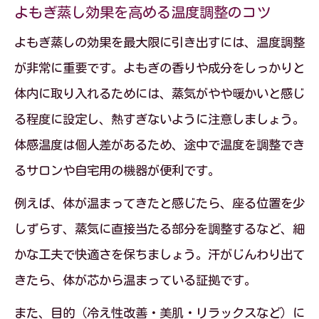
よもぎ蒸し効果を高める温度調整のコツ
深める
よもぎ蒸しの効果を最大限に引き出すには、温度調整
よもぎ蒸しで蒸気の当たり方を最適化す
が非常に重要です。よもぎの香りや成分をしっかりと
る方法
体内に取り入れるためには、蒸気がやや暖かいと感じ
座り方別によもぎ蒸し効果の違いを知る
る程度に設定し、熱すぎないように注意しましょう。
よもぎ蒸し体験者に人気の座り方を紹介
体感温度は個人差があるため、途中で温度を調整でき
初めてのよもぎ蒸し体験で注意すべき点
るサロンや自宅用の機器が便利です。
初めてのよもぎ蒸しで意識したい注意点
例えば、体が温まってきたと感じたら、座る位置を少
よもぎ蒸し初心者が安全に楽しむために
しずらす、蒸気に直接当たる部分を調整するなど、細
施術前後のよもぎ蒸し注意ポイントまと
かな工夫で快適さを保ちましょう。汗がじんわり出て
め
きたら、体が芯から温まっている証拠です。
体調に合わせたよもぎ蒸しの入り方を意
また、目的（冷え性改善・美肌・リラックスなど）に