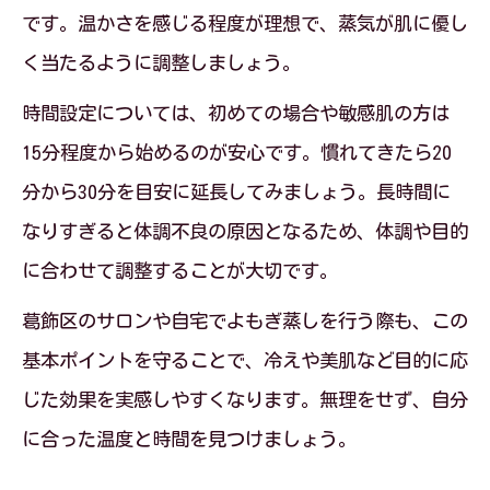
方の工夫
です。温かさを感じる程度が理想で、蒸気が肌に優し
く当たるように調整しましょう。
よもぎ蒸し施術前後に意識したい安全ポ
イント
時間設定については、初めての場合や敏感肌の方は
のぼせや脱水を防ぐよもぎ蒸しの入り方
15分程度から始めるのが安心です。慣れてきたら20
とは
分から30分を目安に延長してみましょう。長時間に
なりすぎると体調不良の原因となるため、体調や目的
よもぎ蒸しでリスクを減らすための注意
に合わせて調整することが大切です。
事項
座り方一つで変わるよもぎ蒸しの実感ポイン
葛飾区のサロンや自宅でよもぎ蒸しを行う際も、この
ト
基本ポイントを守ることで、冷えや美肌など目的に応
よもぎ蒸し効果を引き出すおすすめの座
じた効果を実感しやすくなります。無理をせず、自分
り方
に合った温度と時間を見つけましょう。
座る位置を工夫してよもぎ蒸しの実感を