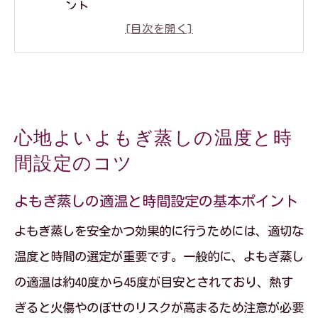
ント
よもぎ蒸し効果を高める温度調整のコツ
安全によもぎ蒸しを楽しむための温度管
理法
初めてでも安心なよもぎ蒸しの時間の選
心地よいよもぎ蒸しの温度と時
び方
間設定のコツ
よもぎ蒸しで火傷やのぼせを防ぐ温度設
定
よもぎ蒸しの適温と時間設定の基本ポイント
効果を高めるよもぎ蒸しの安全な入り方とは
よもぎ蒸しを安全かつ効果的に行うためには、適切な
よもぎ蒸しで失敗しない安全な入り方の
温度と時間の選定が重要です。一般的に、よもぎ蒸し
コツ
の適温は約40度から45度が目安とされており、熱す
よもぎ蒸し効果アップに欠かせない入り
ぎると火傷やのぼせのリスクが高まるため注意が必要