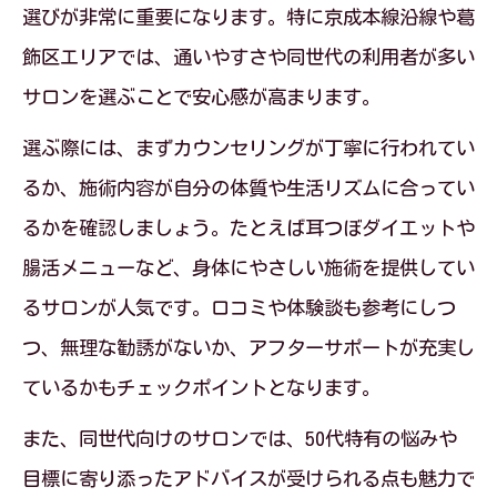
選びが非常に重要になります。特に京成本線沿線や葛
底解説
飾区エリアでは、通いやすさや同世代の利用者が多い
ダイエットサロン選びで意識したい継続
サロンを選ぶことで安心感が高まります。
のコツ
無理なく痩せるためのサロン通いの工夫
選ぶ際には、まずカウンセリングが丁寧に行われてい
と実例
るか、施術内容が自分の体質や生活リズムに合ってい
るかを確認しましょう。たとえば耳つぼダイエットや
ダイエットサロンで長く続けるためのサ
腸活メニューなど、身体にやさしい施術を提供してい
ポート体制
るサロンが人気です。口コミや体験談も参考にしつ
50代が選ぶダイエットサロンの継続性に
つ、無理な勧誘がないか、アフターサポートが充実し
注目
ているかもチェックポイントとなります。
脂肪冷却とキャビテーションの違い徹底解説
また、同世代向けのサロンでは、50代特有の悩みや
ダイエットサロンの脂肪冷却とキャビテ
目標に寄り添ったアドバイスが受けられる点も魅力で
ーション比較