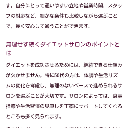
す。自分にとって通いやすい立地や営業時間、スタッ
脂肪冷却とキャビテーションの効果や痛
フの対応など、細かな条件も比較しながら選ぶこと
みを検証
で、長く安心して通うことができます。
部分痩せに適したダイエットサロンの施
術とは
無理せず続くダイエットサロンのポイントと
ダイエットサロンで選ぶべき施術のポイ
は
ント
ダイエットを成功させるためには、継続できる仕組み
痩身エステおすすめ施術の特徴を押さえ
が欠かせません。特に50代の方は、体調や生活リズ
よう
ムの変化を考慮し、無理のないペースで進められるサ
エステとジム比較で見つける自分らしい痩身
ロンを選ぶことが大切です。サロンによっては、食事
法
指導や生活習慣の見直しを丁寧にサポートしてくれる
ところも多く見られます。
ダイエットサロンとジムの違いをわかり
やすく解説