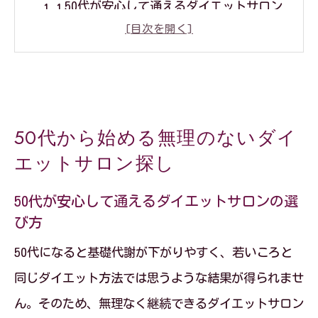
50代が安心して通えるダイエットサロン
の選び方
無理せず続くダイエットサロンのポイン
トとは
ダイエットサロンで叶える現実的な目標
50代から始める無理のないダイ
設定のコツ
エットサロン探し
葛飾区で見つかる同世代向けダイエット
サロンの魅力
50代が安心して通えるダイエットサロンの選
び方
痩身エステおすすめの理由とダイエット
サロン活用法
50代になると基礎代謝が下がりやすく、若いころと
ダイエットサロンを選ぶなら続けやすさが鍵
同じダイエット方法では思うような結果が得られませ
ん。そのため、無理なく継続できるダイエットサロン
続けやすいダイエットサロンの特徴を徹