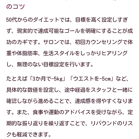
ダイエットサロンで効果を高める1ヶ月の
のコツ
流れ
50代からのダイエットでは、目標を高く設定しすぎ
1ヶ月で実感できるダイエットサロンの変
ず、現実的で達成可能なゴールを明確にすることが成
化とは
功のカギです。サロンでは、初回カウンセリングで体
ダイエットサロン継続で差が出る効果と
重や体脂肪率、生活スタイルをしっかりヒアリング
工夫
し、無理のない目標設定を行います。
痩身エステおすすめの続け方を具体例で
たとえば「3か月で-5kg」「ウエストを-5cm」など、
紹介
具体的な数値を設定し、途中経過をスタッフと一緒に
同世代が安心して通えるダイエットサロンの
確認しながら進めることで、達成感を得やすくなりま
魅力
す。また、食事や運動のアドバイスを受けながら、定
ダイエットサロンが50代に選ばれる理由
期的な振り返りを繰り返すことで、リバウンドのリス
と安心感
クも軽減できます。