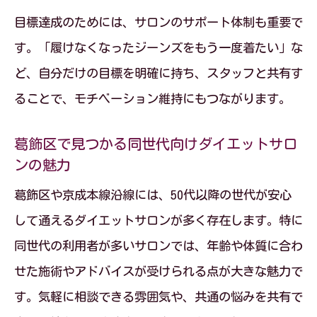
同世代向けダイエットサロンのサポート
目標達成のためには、サロンのサポート体制も重要で
体験談
す。「履けなくなったジーンズをもう一度着たい」な
無理なく継続できるダイエットサロンの
ど、自分だけの目標を明確に持ち、スタッフと共有す
魅力に迫る
ることで、モチベーション維持にもつながります。
痩身エステおすすめポイントとサロン選
葛飾区で見つかる同世代向けダイエットサロ
びの基準
ンの魅力
ダイエットサロンで叶える理想のスタイ
葛飾区や京成本線沿線には、50代以降の世代が安心
ルとは
して通えるダイエットサロンが多く存在します。特に
同世代の利用者が多いサロンでは、年齢や体質に合わ
せた施術やアドバイスが受けられる点が大きな魅力で
す。気軽に相談できる雰囲気や、共通の悩みを共有で