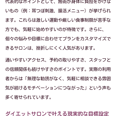
代表的なポイントとして、施術が身体に負担をかけな
エステとジムどちらが自分に合うかの見
いもの（例：耳つぼ刺激、腸活メニュー）が挙げられ
極め方
ます。これらは激しい運動や厳しい食事制限が苦手な
ダイエットサロン活用で無理なく痩せる
方でも、気軽に始めやすいのが特徴です。さらに、
方法
個々の悩みや目標に合わせてプランをカスタマイズで
きるサロンは、挫折しにくく人気があります。
痩身エステとジム併用のメリットと注意
点
通いやすいアクセス、予約の取りやすさ、スタッフと
50代でも続けやすいダイエットサロンの
の信頼関係も続けやすさのポイントです。実際の利用
活用法
者からは「無理な勧誘がなく、気軽に相談できる雰囲
気が続けるモチベーションにつながった」という声も
痩身エステの1ヶ月効果と続け方のポイント
多く寄せられています。
痩身エステ1ヶ月の効果とダイエットサロ
ン活用法
ダイエットサロンで叶える現実的な目標設定