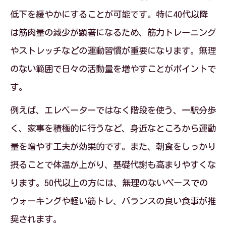
低下を緩やかにすることが可能です。特に40代以降
しよう
は筋肉量の減少が顕著になるため、筋力トレーニング
基礎代謝アップを感じる具体的なシーン
やストレッチなどの運動習慣が重要になります。無理
紹介
のない範囲で日々の活動量を増やすことがポイントで
年代別・原因別悩み解消で得られる成功
す。
体験
例えば、エレベーターではなく階段を使う、一駅分歩
体温や疲れにくさで基礎代謝の変化を実
く、家事を積極的に行うなど、身近なところから運動
感
量を増やす工夫が効果的です。また、朝食をしっかり
暮らしに取り入れたい筋肉量増加の工夫
摂ることで体温が上がり、基礎代謝も高まりやすくな
年代別・原因別悩み解消に効く筋肉量ア
ります。50代以上の方には、無理のないペースでの
ップ習慣
ウォーキングや軽い筋トレ、バランスの良い食事が推
日常で続けられる筋肉量増加の工夫を紹
奨されます。