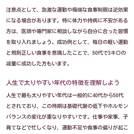
介
注意点として、急激な運動や極端な食事制限は逆効果
自宅でできる筋肉ケアで基礎代謝を上げ
になる場合があります。特に体力や持病に不安がある
る方法
方は、医師や専門家に相談しながら自分に合った習慣
年代別・原因別悩み解消に役立つ運動ア
を取り入れましょう。成功例として、毎日の軽い運動
イデア
と規則正しい食事を意識したことで、50代で3キロの
筋肉量アップを支える生活習慣の取り入
減量に成功した方もいます。
れ方
続けやすい年代別習慣で悩みを解消しよう
人生で太りやすい年代の特徴を理解しよう
年代別・原因別悩み解消を続けるコツと
人生で最も太りやすい年代は一般的に40代から50代
工夫
とされており、この時期は基礎代謝の低下やホルモン
無理なく続く習慣で基礎代謝を維持する
バランスの変化が重なりやすいです。仕事や家事、子
方法
育てなどで忙しくなり、運動不足や食事の偏りが起こ