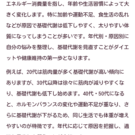
エネルギー消費量を指し、年齢や生活習慣によって大
年代別・原因別悩み解消と筋肉量増加の
きく変化します。特に加齢や運動不足、食生活の乱れ
関係性
などが原因で基礎代謝は低下しやすく、太りやすい体
筋肉量アップで目指す基礎代謝向上の実
質になってしまうことが多いです。年代別・原因別に
感方法
自分の悩みを整理し、基礎代謝を見直すことがダイエ
筋肉量増加がもたらす体質変化を知ろう
ットや健康維持の第一歩となります。
年代別・原因別悩み解消に役立つ筋トレ
例えば、20代は筋肉量が多く基礎代謝が高い傾向に
習慣
ありますが、30代以降は徐々に筋肉が減りやすくな
筋肉量アップで疲れにくい体作りを目指
り、基礎代謝も低下し始めます。40代・50代になる
す
と、ホルモンバランスの変化や運動不足が重なり、さ
原因別に考える基礎代謝の上げ方とは
らに基礎代謝が下がるため、同じ生活でも体重が増え
年代別・原因別悩み解消に合わせた基礎
やすいのが特徴です。年代に応じて原因を把握し、適
代謝対策