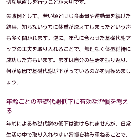
切な見直しを行うことが大切です。
基礎代謝低下の原因を見極めて改善する
失敗例として、若い頃と同じ食事量や運動量を続けた
コツ
結果、知らないうちに体重が増えてしまったという声
ホルモンや生活習慣別の対策で基礎代謝
も多く聞かれます。逆に、年代に合わせた基礎代謝ア
アップ
ップの工夫を取り入れることで、無理なく体型維持に
年代別に効果的な基礎代謝向上の方法を
成功した方もいます。まずは自分の生活を振り返り、
実践
何が原因で基礎代謝が下がっているのかを見極めまし
原因別アプローチで理想の基礎代謝を目
ょう。
指す
実感できる基礎代謝アップのポイント
年齢ごとの基礎代謝低下に有効な習慣を考え
る
年代別・原因別悩み解消を実感する体調
年齢による基礎代謝の低下は避けられませんが、日常
変化とは
生活の中で取り入れやすい習慣を積み重ねることで、
基礎代謝が上がったサインを日常で確認