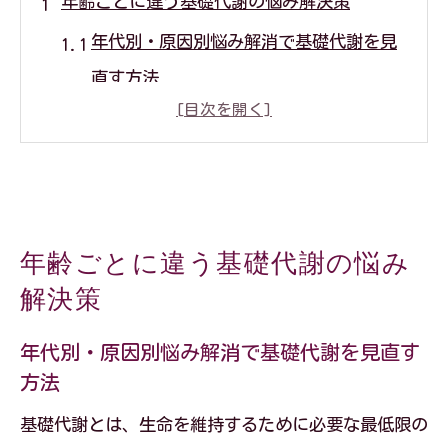
年齢ごとに違う基礎代謝の悩み解決策
年代別・原因別悩み解消で基礎代謝を見
直す方法
年齢ごとの基礎代謝低下に有効な習慣を
考える
人生で太りやすい年代の特徴を理解しよ
う
年齢ごとに違う基礎代謝の悩み
年代別・原因別悩み解消のための生活改
解決策
善ポイント
年齢に合わせた基礎代謝維持のコツと注
年代別・原因別悩み解消で基礎代謝を見直す
方法
意点
筋肉量アップが叶える体質改善の秘訣
基礎代謝とは、生命を維持するために必要な最低限の