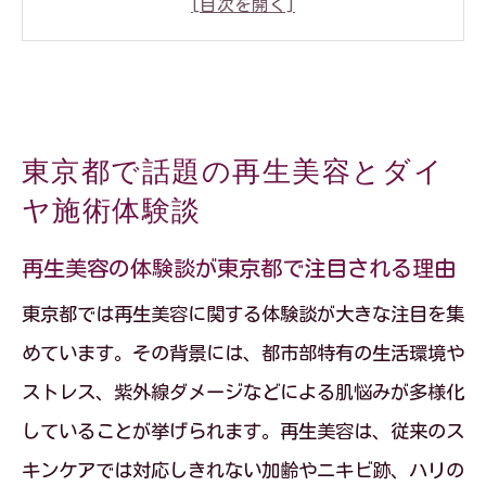
ダイヤ施術の効果を実感した再生美容の
声
東京都の再生美容で感じた安心ポイント
再生美容とダイヤ施術の体感的な違いと
東京都で話題の再生美容とダイ
は
ヤ施術体験談
実際の再生美容経験談が信頼を集める背
景
再生美容の体験談が東京都で注目される理由
再生美容で叶うダイヤによる皮膚改善術
東京都では再生美容に関する体験談が大きな注目を集
再生美容がもたらすダイヤ施術の最新技
めています。その背景には、都市部特有の生活環境や
術
ストレス、紫外線ダメージなどによる肌悩みが多様化
ダイヤによる再生美容で期待できる皮膚
していることが挙げられます。再生美容は、従来のス
改善
キンケアでは対応しきれない加齢やニキビ跡、ハリの