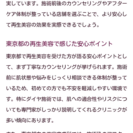
実しています。施術前後のカウンセリングやアフター
再生美容を選ぶべき肌悩みの解決方法
ケア体制が整っている店舗を選ぶことで、より安心し
再生美容が対応する主な肌悩みと改善策
て再生美容の効果を実感できるでしょう。
ダイヤ施術と再生美容の最適な活用場面
東京都で解決される肌悩みと再生美容の
東京都の再生美容で感じた安心ポイント
対応力
東京都で再生美容を受けた方が語る安心ポイントとし
再生美容施術を受ける前に確認したいこ
て、まず丁寧なカウンセリングが挙げられます。施術
と
前に肌状態や悩みをじっくり相談できる体制が整って
肌トラブル別に選ぶ再生美容の種類と特
いるため、初めての方でも不安を軽減しやすい環境で
徴
す。特にダイヤ施術では、肌への適合性やリスクにつ
いても専門家がしっかり説明してくれるクリニックが
多い傾向にあります。