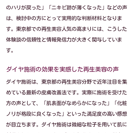
のハリが戻った」「ニキビ跡が薄くなった」などの声
東京都で再生美容を選ぶべき理由と特徴
は、検討中の方にとって実用的な判断材料となりま
再生美容施術後の肌の変化とケアポイン
す。東京都での再生美容人気の高まりには、こうした
ト
体験談の信頼性と情報発信力が大きく関与していま
ダイヤ施術を通じた再生美容の可能性
す。
ダイヤ施術が再生美容にもたらす新たな
価値
ダイヤ施術の効果を実感した再生美容の声
再生美容とダイヤの組み合わせ効果を解
ダイヤ施術は、東京都の再生美容分野で近年注目を集
説
めている最新の皮膚改善法です。実際に施術を受けた
東京都で人気の再生美容ダイヤ施術の特
方の声として、「肌表面がなめらかになった」「化粧
徴
ノリが格段に良くなった」といった満足度の高い感想
が目立ちます。ダイヤ施術は微細な粒子を用いて肌に
肌質改善に役立つダイヤを活用した再生