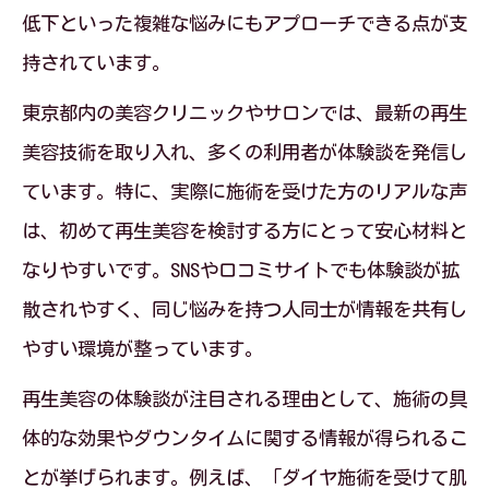
低下といった複雑な悩みにもアプローチできる点が支
東京都の再生美容で受けられるダイヤ施
持されています。
術法
再生美容とダイヤの相乗効果で美肌を目
東京都内の美容クリニックやサロンでは、最新の再生
指す
美容技術を取り入れ、多くの利用者が体験談を発信し
ています。特に、実際に施術を受けた方のリアルな声
肌悩みに応える再生美容のダイヤ施術の
は、初めて再生美容を検討する方にとって安心材料と
流れ
なりやすいです。SNSや口コミサイトでも体験談が拡
肌のハリ取り戻すなら再生美容に注目
散されやすく、同じ悩みを持つ人同士が情報を共有し
再生美容が導く肌のハリ回復の仕組みと
やすい環境が整っています。
は
再生美容の体験談が注目される理由として、施術の具
ダイヤ施術と再生美容で実感するハリ効
体的な効果やダウンタイムに関する情報が得られるこ
果
とが挙げられます。例えば、「ダイヤ施術を受けて肌
40代にもおすすめな再生美容の新常識