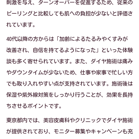
刺激を与え、ターンオーバーを促進するため、従来の
美容
ピーリングと比較しても肌への負担が少ないと評価さ
再生美容におけるダイヤ施術の安全性と
れています。
信頼
最新の再生美容で皮膚に自信が持てる理由
40代以降の方からは「加齢によるたるみやくすみが
改善され、自信を持てるようになった」といった体験
再生美容の進化が叶える美肌への近道と
談も多く寄せられています。また、ダイヤ施術は痛み
は
やダウンタイムが少ないため、仕事や家事で忙しい方
ダイヤ施術が再生美容にもたらす安心感
でも取り入れやすい点が支持されています。施術後は
東京都の再生美容最新トレンドを徹底解
保湿や紫外線対策をしっかり行うことが、効果を長持
説
ちさせるポイントです。
再生美容で肌への自信を取り戻すポイン
東京都内では、美容皮膚科やクリニックでダイヤ施術
ト
が提供されており、モニター募集やキャンペーンも充
皮膚改善を実感できる再生美容の魅力