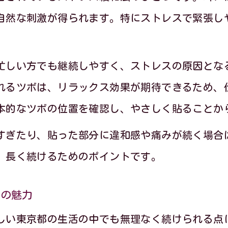
耳つぼジュエリーでリラックス状態を保つ方法
自然な刺激が得られます。特にストレスで緊張し
自律神経を整える耳つぼジュエリーの実践例
。
耳つぼジュエリー活用で心身のバランスを調整
忙しい方でも継続しやすく、ストレスの原因とな
ラックス習慣を支える耳つぼジュエリーの力
れるツボは、リラックス効果が期待できるため、
本的なツボの位置を確認し、やさしく貼ることか
耳つぼジュエリーで毎日のリラックス習慣を強
寝る前の耳つぼジュエリー活用ポイントを紹介
すぎたり、貼った部分に違和感や痛みが続く場合
耳つぼジュエリーと深呼吸の組み合わせ効果
、長く続けるためのポイントです。
リラックス時間を増やす耳つぼジュエリーの工
ーの魅力
耳つぼジュエリーで疲れを癒すセルフケア術
しい東京都の生活の中でも無理なく続けられる点
京都で注目の耳つぼジュエリー体験談集