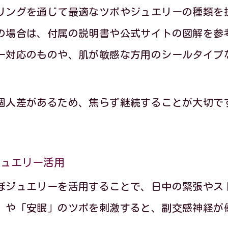
バランス維持に役立つ耳つぼジュエリーの選び
リングを通じて最適なツボやジュエリーの種類を
耳つぼジュエリーのセルフケアで得られる変化
の場合は、付属の説明書や公式サイトの図解を参
トレス軽減へ導くセルフケアと耳つぼジュエリー
ー対応のものや、肌が敏感な方用のシールタイプ
耳つぼジュエリーとセルフケアの相乗効果を解
ストレス対策に意識したい耳つぼジュエリーの
個人差があるため、焦らず継続することが大切で
耳つぼジュエリーでセルフメンテナンス習慣を
自分に合った耳つぼ選びと活用ポイント
ジュエリー活用
耳つぼジュエリーを活かしたリフレッシュ術
ぼジュエリーを活用することで、日中の緊張やス
」や「安眠」のツボを刺激すると、副交感神経が