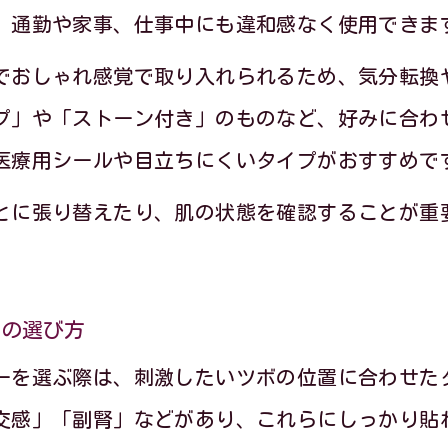
、通勤や家事、仕事中にも違和感なく使用できま
耳つぼジュエリー体験談で分かるストレス緩和
でおしゃれ感覚で取り入れられるため、気分転換
東京都の女性が感じた耳つぼジュエリーの魅力
プ」や「ストーン付き」のものなど、好みに合わ
耳つぼジュエリーを使った自律神経ケアの声
医療用シールや目立ちにくいタイプがおすすめで
実際の体験から見る耳つぼジュエリーの持続性
とに張り替えたり、肌の状態を確認することが重
耳つぼジュエリー利用者のストレス軽減エピソ
身のバランス維持に耳つぼジュエリーの効果を探
耳つぼジュエリーが心身バランスに与える影響
ーの選び方
日常で実感できる耳つぼジュエリーの効果とは
ーを選ぶ際は、刺激したいツボの位置に合わせた
耳つぼジュエリーで自律神経を整える実践法
交感」「副腎」などがあり、これらにしっかり貼