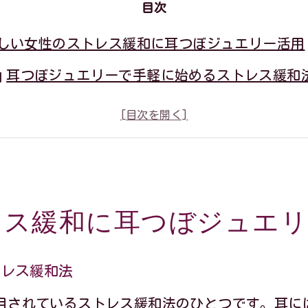
目次
しい女性のストレス緩和に耳つぼジュエリー活用
耳つぼジュエリーで手軽に始めるストレス緩和
忙しい毎日でも続く耳つぼジュエリーの魅力
ストレス対策に効く耳つぼジュエリーの選び方
仕事後のリラックスタイムに耳つぼジュエリー
耳つぼジュエリーで自分らしいセルフケア習慣
レス緩和に耳つぼジュエリ
律神経ケアなら耳つぼジュエリーが頼もしい理由
耳つぼジュエリーが自律神経に働く仕組みを解
トレス緩和法
乱れがちな自律神経に耳つぼジュエリーが効く
目されているストレス緩和法のひとつです。耳に