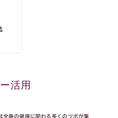
法
活用
ー活用
説
理由
は全身の健康に関わる多くのツボが集